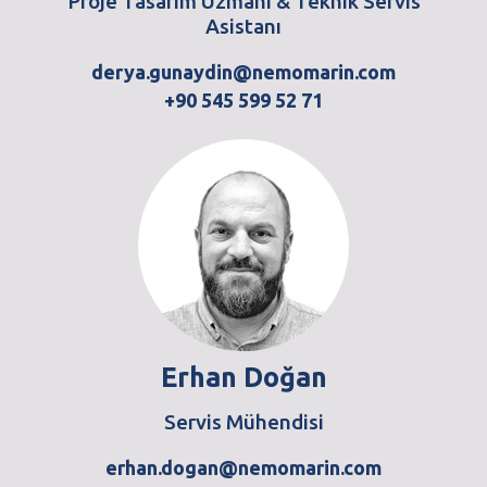
Proje Tasarım Uzmanı & Teknik Servis
Asistanı
derya.gunaydin@nemomarin.com
+90 545 599 52 71
Erhan Doğan
Servis Mühendisi
erhan.dogan@nemomarin.com