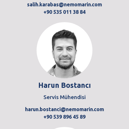
salih.karabas@nemomarin.com
+90 535 011 38 84
Harun Bostancı
Servis Mühendisi
harun.bostanci@nemomarin.com
+90 539 896 45 89