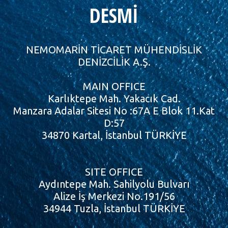
DESMİ
NEMOMARİN TİCARET MÜHENDİSLİK
DENİZCİLİK A.Ş.
MAIN OFFICE
Karlıktepe Mah. Yakacık Cad.
Manzara Adalar Sitesi No :67A E Blok 11.Kat
D:57
34870 Kartal, İstanbul TÜRKİYE
SITE OFFICE
Aydıntepe Mah. Sahilyolu Bulvarı
Alize İş Merkezi No.191/56
34944 Tuzla, İstanbul TÜRKİYE